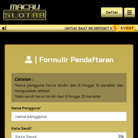
Daftar
UNTUK SAAT INI DEPOSIT KE BANK SEDAN
| Formulir Pendaftaran
Catatan :
*Nama pengguna harus terdiri dari 6 hingga 15 karakter dan
mengunakan alfabet.
*Kata sandi harus terdiri dari 8 hingga 25 karakter.
Nama Pengguna*
Kata Sandi*